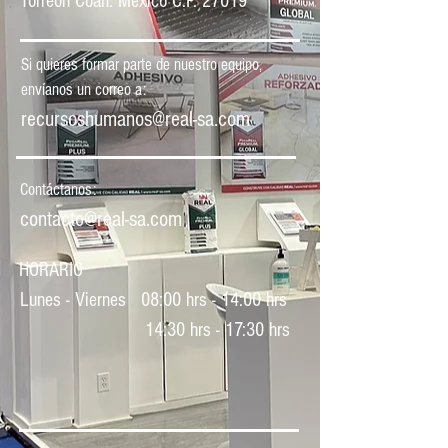
Torreón Coah. México
C.P. 27019
Si quieres formar parte de nuestro equipo,
envíanos un correo a:
recursoshumanos@real-sa.com
Contáctanos:
contacto@real-sa.com
HORARIO
Lunes - Viernes 0
8:00 hrs - 14:00 hrs
14:30 hrs - 17:30 hrs